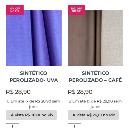
10% OFF
10% OFF
NO PIX
NO PIX
SINTÉTICO
SINTÉTICO
PEROLIZADO- UVA
PEROLIZADO – CAFÉ
R$
28,90
R$
28,90
Em até 1x de
R$
28,90
sem
Em até 1x de
R$
28,90
sem
juros
juros
À vista
R$
26,01
no Pix
À vista
R$
26,01
no Pix