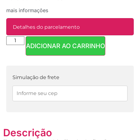
mais informações
Detalhes do parcelamento
ADICIONAR AO CARRINHO
Parcelas:
1x de
R$
43,90
sem
R$
43,90
juros
Simulação de frete
2x de
R$
21,95
sem
R$
43,90
juros
Descrição