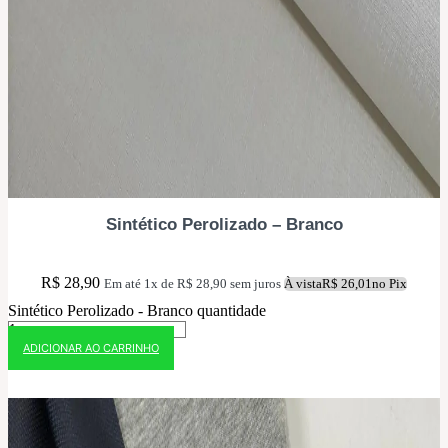
Sintético Perolizado – Branco
R$
28,90
Em até 1x de
R$
28,90
sem juros
À vista
R$
26,01
no Pix
Sintético Perolizado - Branco quantidade
ADICIONAR AO CARRINHO
10% OFF NO PIX