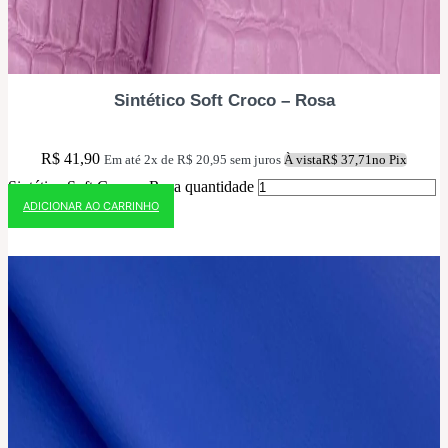
Sintético Soft Croco – Rosa
R$
41,90
Em até 2x de
R$
20,95
sem juros
À vista
R$
37,71
no Pix
Sintético Soft Croco - Rosa quantidade
ADICIONAR AO CARRINHO
10% OFF NO PIX