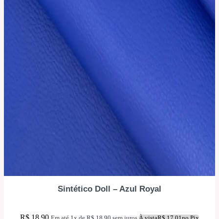
Sintético Doll – Azul Royal
R$
18,90
Em até 1x de
R$
18,90
sem juros
À vista
R$
17,01
no Pix