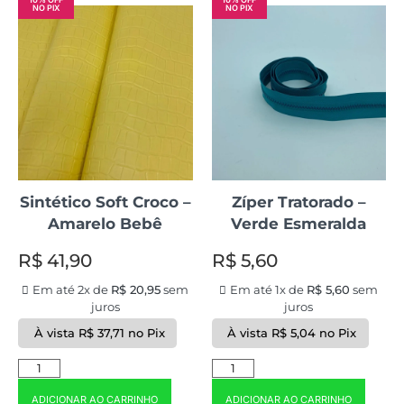
NO PIX
NO PIX
Sintético Soft Croco –
Zíper Tratorado –
Amarelo Bebê
Verde Esmeralda
R$
41,90
R$
5,60
Em até 2x de
R$
20,95
sem
Em até 1x de
R$
5,60
sem
juros
juros
À vista
R$
37,71
no Pix
À vista
R$
5,04
no Pix
ADICIONAR AO CARRINHO
ADICIONAR AO CARRINHO