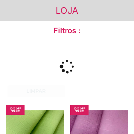
LOJA
Filtros :
LIMPAR
10% OFF
10% OFF
NO PIX
NO PIX