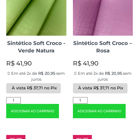
Sintético Soft Croco -
Sintético Soft Croco –
Verde Natura
Rosa
R$
41,90
R$
41,90
Em até 2x de
R$
20,95
sem
Em até 2x de
R$
20,95
sem
juros
juros
À vista
R$
37,71
no Pix
À vista
R$
37,71
no Pix
ADICIONAR AO CARRINHO
ADICIONAR AO CARRINHO
10% OFF
10% OFF