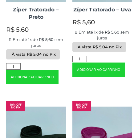
Zíper Tratorado –
Zíper Tratorado – Uva
Preto
R$
5,60
R$
5,60
Em até 1x de
R$
5,60
sem
juros
Em até 1x de
R$
5,60
sem
juros
À vista
R$
5,04
no Pix
À vista
R$
5,04
no Pix
ADICIONAR AO CARRINHO
ADICIONAR AO CARRINHO
10% OFF
10% OFF
NO PIX
NO PIX