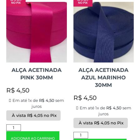
NO PIX
NO PIX
ALÇA ACETINADA
ALÇA ACETINADA
PINK 30MM
AZUL MARINHO
30MM
R$
4,50
R$
4,50
Em até 1x de
R$
4,50
sem
juros
Em até 1x de
R$
4,50
sem
juros
À vista
R$
4,05
no Pix
À vista
R$
4,05
no Pix
ADICIONAR AO CARRINHO