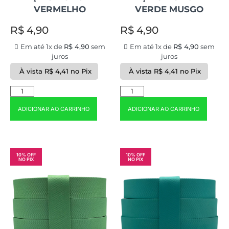
VERMELHO
VERDE MUSGO
R$
4,90
R$
4,90
Em até 1x de
R$
4,90
sem
Em até 1x de
R$
4,90
sem
juros
juros
À vista
R$
4,41
no Pix
À vista
R$
4,41
no Pix
ADICIONAR AO CARRINHO
ADICIONAR AO CARRINHO
10% OFF
10% OFF
NO PIX
NO PIX