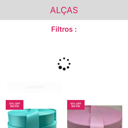
ALÇAS
Filtros :
LIMPAR
10% OFF
10% OFF
NO PIX
NO PIX