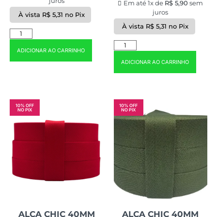
juros
Em até 1x de
R$
5,90
sem
juros
À vista
R$
5,31
no Pix
À vista
R$
5,31
no Pix
ADICIONAR AO CARRINHO
ADICIONAR AO CARRINHO
10% OFF
10% OFF
NO PIX
NO PIX
ALÇA CHIC 40MM
ALÇA CHIC 40MM