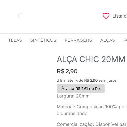
Lista 
TELAS
SINTÉTICOS
FERRAGENS
ALÇAS
F
ALÇA CHIC 20MM
R$
2,90
Em até 1x de
R$
2,90
sem juros
À vista
R$
2,61
no Pix
Largura: 20mm
Material: Composição 100% polié
e durabilidade.
Comercialização: Disponível par