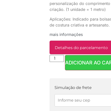
personalização do comprimento
criação. (1 unidade = 1 metro)
Aplicações: Indicado para bolsas
de costura criativa e artesanato.
mais informações
Detalhes do parcelamento
ADICIONAR AO CA
Parcelas:
1x de
R$
2,90
sem juros
Simulação de frete