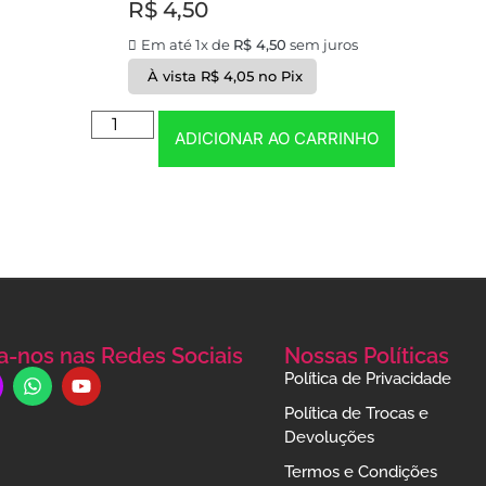
R$
4,50
Em até 1x de
R$
4,50
sem juros
À vista
R$
4,05
no Pix
ADICIONAR AO CARRINHO
a-nos nas Redes Sociais
Nossas Políticas
Política de Privacidade
Política de Trocas e
Devoluções
Termos e Condições