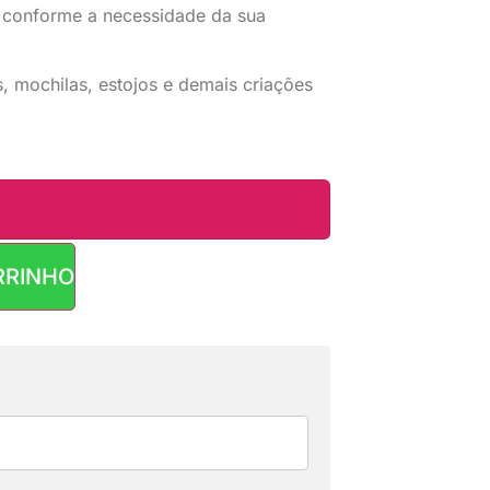
 conforme a necessidade da sua
, mochilas, estojos e demais criações
RRINHO
R$
2,90