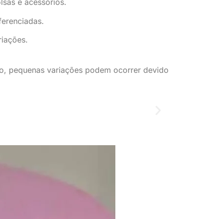
lsas e acessórios.
ferenciadas.
riações.
udo, pequenas variações podem ocorrer devido