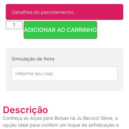
Detalhes do parcelamento
ADICIONAR AO CARRINHO
Parcelas:
1x de
R$
4,90
sem
R$
4,90
juros
Simulação de frete
Descrição
Conheça as Alças para Bolsas na Ju Barucci Store, a
opção ideal para conferir um toque de sofisticação e