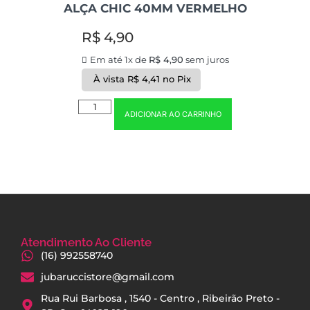
ALÇA CHIC 40MM VERMELHO
R$
4,90
Em até 1x de
R$
4,90
sem juros
À vista
R$
4,41
no Pix
ADICIONAR AO CARRINHO
Atendimento Ao Cliente
(16) 992558740
jubaruccistore@gmail.com
Rua Rui Barbosa , 1540 - Centro , Ribeirão Preto -