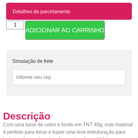
Detalhes do parcelamento
ADICIONAR AO CARRINHO
Parcelas:
1x de
R$
14,90
sem
R$
14,90
juros
Simulação de frete
Descrição
Com uma base de cetim e fundo em TNT 40g, este material
é perfeito para forrar e trazer uma leve estruturação para