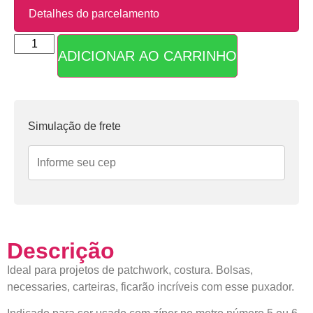
Detalhes do parcelamento
ADICIONAR AO CARRINHO
Parcelas:
1x de
R$
1,80
sem
R$
1,80
juros
Simulação de frete
Descrição
Ideal para projetos de patchwork, costura. Bolsas,
necessaries, carteiras, ficarão incríveis com esse puxador.