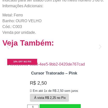
Indicado para ser usado com zíper no metro número 5 ou 6.
Informações Adicionais:
Metal: Ferro
Banho: OURO VELHO
Cód.: C003
Venda por unidade.
Veja Também:
10% OFF NO PIX
Cursor Tratorado – Pink
R$
2,50
Em até 1x de
R$
2,50
sem juros
À vista
R$
2,25
no Pix