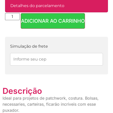
Detalhes do parcelamento
ADICIONAR AO CARRINHO
Parcelas:
1x de
R$
3,30
sem
R$
3,30
juros
Simulação de frete
Descrição
Ideal para projetos de patchwork, costura. Bolsas,
necessaries, carteiras, ficarão incríveis com esse
puxador.