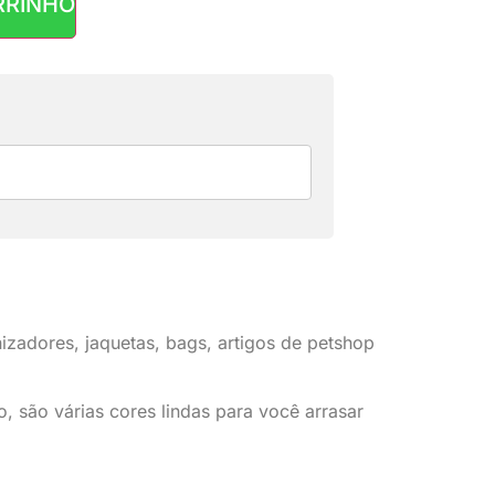
RRINHO
R$
2,50
nizadores, jaquetas, bags, artigos de petshop
o, são várias cores lindas para você arrasar