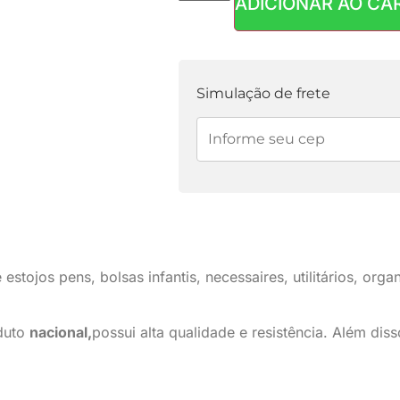
ADICIONAR AO CA
Parcelas:
1x de
R$
2,50
sem juros
Simulação de frete
stojos pens, bolsas infantis, necessaires, utilitários, orga
oduto
nacional,
possui alta qualidade e resistência. Além diss