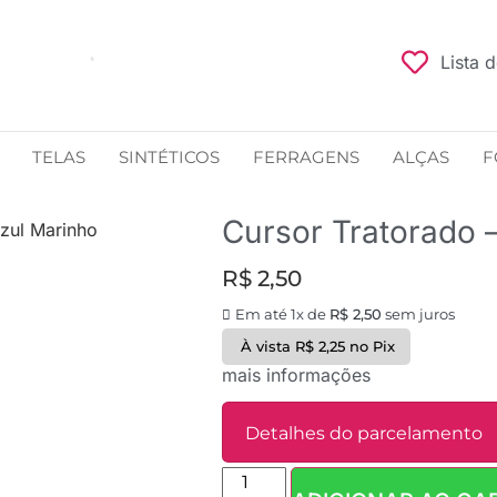
Lista 
TELAS
SINTÉTICOS
FERRAGENS
ALÇAS
F
Cursor Tratorado 
Azul Marinho
R$
2,50
Em até 1x de
R$
2,50
sem juros
À vista
R$
2,25
no Pix
mais informações
Detalhes do parcelamento