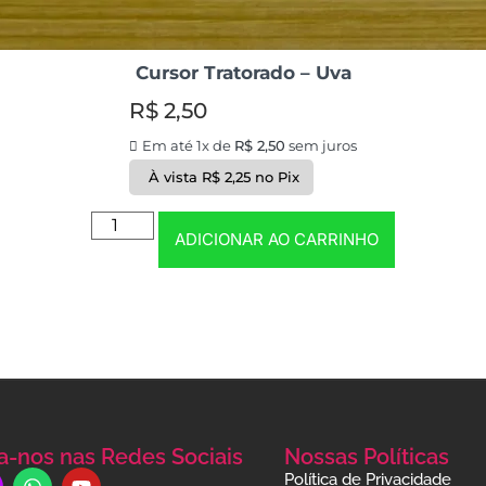
Cursor Tratorado – Uva
R$
2,50
Em até 1x de
R$
2,50
sem juros
À vista
R$
2,25
no Pix
ADICIONAR AO CARRINHO
a-nos nas Redes Sociais
Nossas Políticas
Política de Privacidade