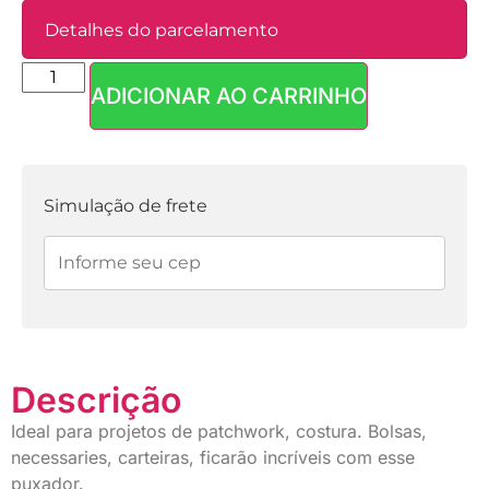
Detalhes do parcelamento
ADICIONAR AO CARRINHO
Parcelas:
1x de
R$
2,50
sem
R$
2,50
juros
Simulação de frete
Descrição
Ideal para projetos de patchwork, costura. Bolsas,
necessaries, carteiras, ficarão incríveis com esse
puxador.