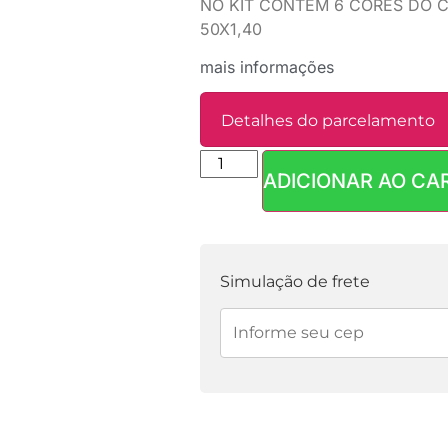
NO KIT CONTÉM 6 CORES DO C
50X1,40
mais informações
Detalhes do parcelamento
ADICIONAR AO CA
Parcelas:
1x de
R$
139,90
sem juros
2x de
R$
69,95
sem juros
Simulação de frete
3x de
R$
46,63
sem juros
4x de
R$
36,74
com juros
5x de
R$
29,68
com juros