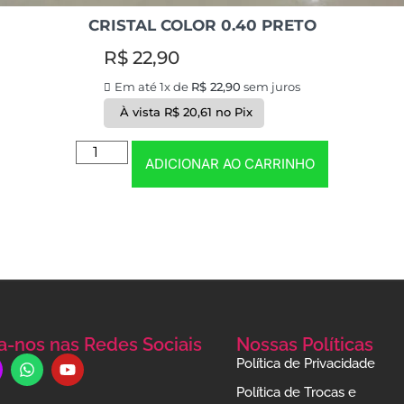
CRISTAL COLOR 0.40 PRETO
R$
22,90
Em até 1x de
R$
22,90
sem juros
À vista
R$
20,61
no Pix
ADICIONAR AO CARRINHO
a-nos nas Redes Sociais
Nossas Políticas
Política de Privacidade
Política de Trocas e