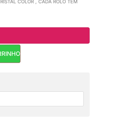
RISTAL COLOR , CADA ROLO TEM
RRINHO
R$
139,90
R$
139,90
R$
139,89
R$
146,96
R$
148,40