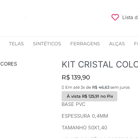
Lista 
TELAS
SINTÉTICOS
FERRAGENS
ALÇAS
F
KIT CRISTAL COL
7 CORES
R$
139,90
Em até 3x de
R$
46,63
sem juros
À vista
R$
125,91
no Pix
BASE PVC
ESPESSURA 0,4MM
TAMANHO 50X1,40