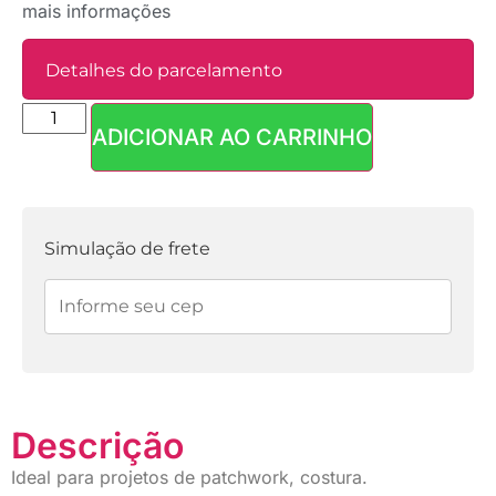
mais informações
Detalhes do parcelamento
ADICIONAR AO CARRINHO
Parcelas:
1x de
R$
2,00
sem
R$
2,00
juros
Simulação de frete
Descrição
Ideal para projetos de patchwork, costura.