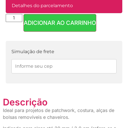
Detalhes do parcelamento
ADICIONAR AO CARRINHO
Parcelas:
1x de
R$
4,89
sem
R$
4,89
juros
Simulação de frete
Descrição
Ideal para projetos de patchwork, costura, alças de
bolsas removíveis e chaveiros.