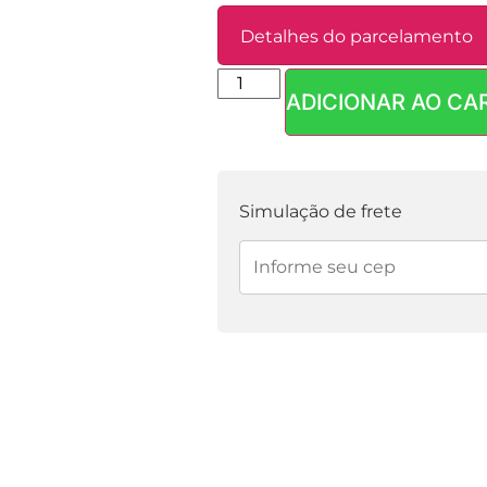
Detalhes do parcelamento
ADICIONAR AO CA
Parcelas:
1x de
R$
5,90
sem juros
Simulação de frete