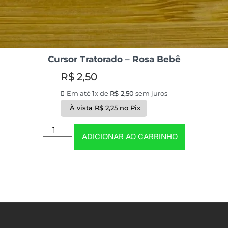
Cursor Tratorado – Rosa Bebê
R$
2,50
Em até 1x de
R$
2,50
sem juros
À vista
R$
2,25
no Pix
ADICIONAR AO CARRINHO