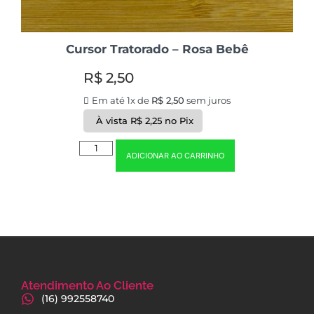
Cursor Tratorado – Rosa Bebê
R$
2,50
Em até 1x de
R$
2,50
sem juros
À vista
R$
2,25
no Pix
ADICIONAR AO CARRINHO
Atendimento Ao Cliente
(16) 992558740