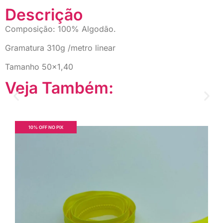
Descrição
Composição: 100% Algodão.
Gramatura 310g /metro linear
Tamanho 50×1,40
Veja Também:
10% OFF NO PIX