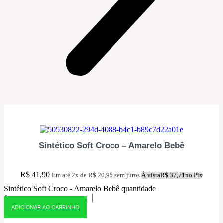
10% OFF NO PIX
Sintético Soft Croco – Amarelo Bebê
R$
41,90
Em até 2x de
R$
20,95
sem juros
À vista
R$
37,71
no Pix
Sintético Soft Croco - Amarelo Bebê quantidade
ADICIONAR AO CARRINHO
10% OFF NO PIX