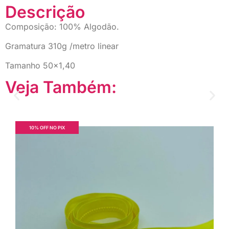
Descrição
Composição: 100% Algodão.
Gramatura 310g /metro linear
Tamanho 50×1,40
Veja Também:
10% OFF NO PIX