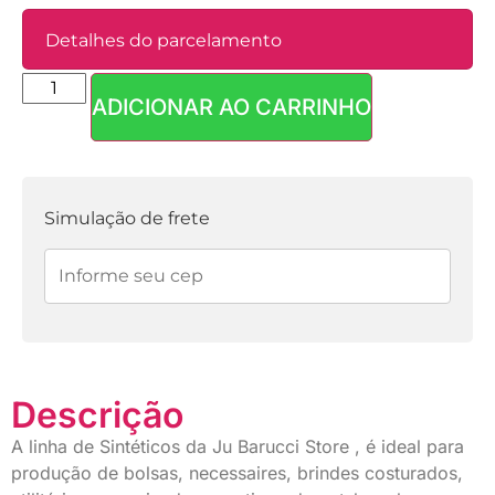
Detalhes do parcelamento
ADICIONAR AO CARRINHO
Parcelas:
1x de
R$
28,90
sem
R$
28,90
juros
Simulação de frete
Descrição
A linha de Sintéticos da Ju Barucci Store , é ideal para
produção de bolsas, necessaires, brindes costurados,