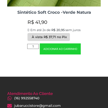
Sintético Soft Croco -Verde Natura
R$
41,90
Em até 2x de
R$
20,95
sem juros
À vista
R$
37,71
no Pix
ADICIONAR AO CARRINHO
Atendimento Ao Cliente
(16) 992558740
jubaruccistore@gmail.com