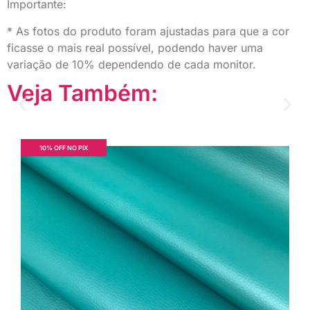
Importante:
* As fotos do produto foram ajustadas para que a cor
ficasse o mais real possível, podendo haver uma
variação de 10% dependendo de cada monitor.
Veja Também:
10% OFF NO PIX