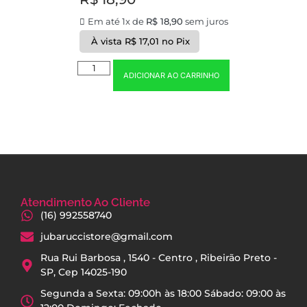
Em até 1x de
R$
18,90
sem juros
À vista
R$
17,01
no Pix
ADICIONAR AO CARRINHO
Atendimento Ao Cliente
(16) 992558740
jubaruccistore@gmail.com
Rua Rui Barbosa , 1540 - Centro , Ribeirão Preto -
SP, Cep 14025-190
Segunda a Sexta: 09:00h às 18:00 Sábado: 09:00 às