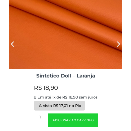
Sintético Doll – Laranja
R$
18,90
Em até 1x de
R$
18,90
sem juros
À vista
R$
17,01
no Pix
ADICIONAR AO CARRINHO