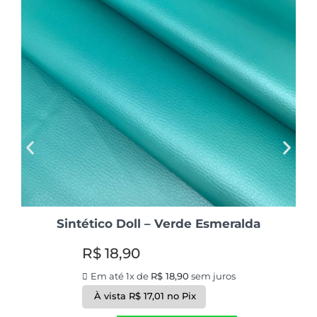
Sintético Doll – Verde Esmeralda
R$
18,90
Em até 1x de
R$
18,90
sem juros
À vista
R$
17,01
no Pix