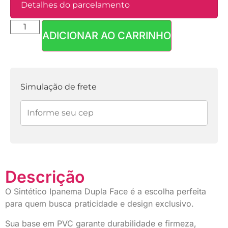
Detalhes do parcelamento
ADICIONAR AO CARRINHO
Parcelas:
1x de
R$
44,90
sem
R$
44,90
juros
Simulação de frete
2x de
R$
22,45
sem
R$
44,90
juros
Descrição
O Sintético Ipanema Dupla Face é a escolha perfeita
para quem busca praticidade e design exclusivo.
Sua base em PVC garante durabilidade e firmeza,