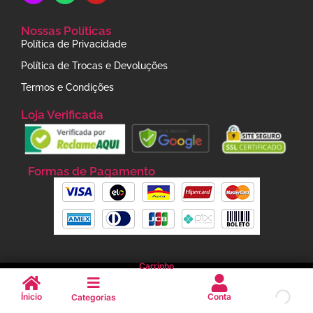
Nossas Políticas
Política de Privacidade
Política de Trocas e Devoluções
Termos e Condições
Loja Verificada
Formas de Pagamento
Carrinho
JU BARUCCI STORE Todos os Direitos Reservados
Ínicio
Conta
Categorias
CNPJ:
57.624.331/0001-10