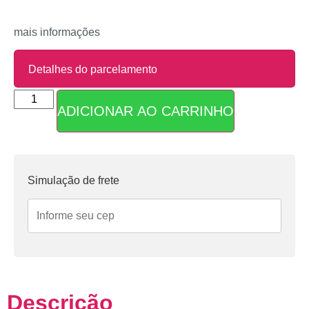
mais informações
Detalhes do parcelamento
ADICIONAR AO CARRINHO
Parcelas:
1x de
R$
22,90
sem
R$
22,90
juros
Simulação de frete
Descrição