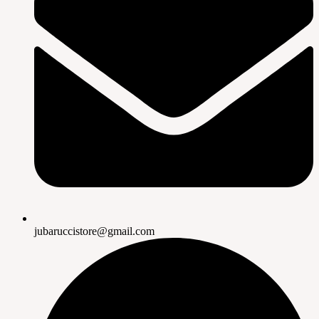
jubaruccistore@gmail.com