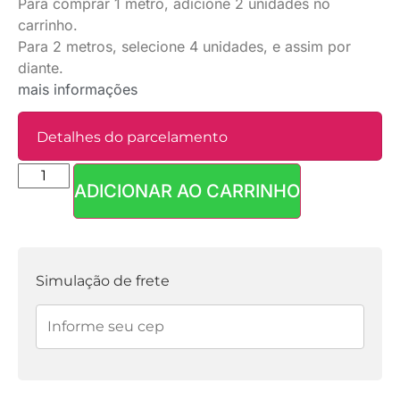
Para comprar 1 metro, adicione 2 unidades no
carrinho.
Para 2 metros, selecione 4 unidades, e assim por
diante.
mais informações
Detalhes do parcelamento
ADICIONAR AO CARRINHO
Parcelas:
1x de
R$
9,90
sem
R$
9,90
juros
Simulação de frete