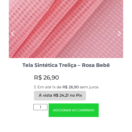
Tela Sintética Treliça – Rosa Bebê
R$
26,90
Em até 1x de
R$
26,90
sem juros
À vista
R$
24,21
no Pix
ADICIONAR AO CARRINHO