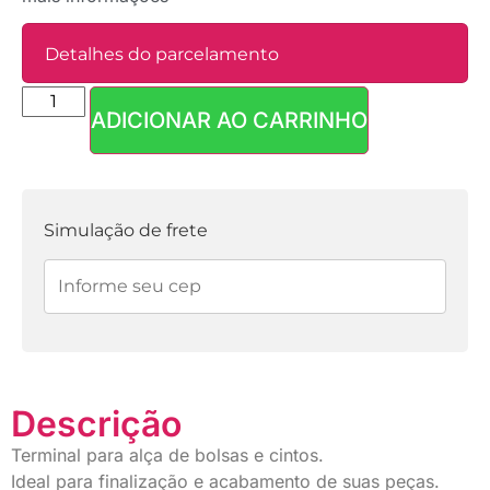
Detalhes do parcelamento
ADICIONAR AO CARRINHO
Parcelas:
1x de
R$
2,40
sem
R$
2,40
juros
Simulação de frete
Descrição
Terminal para alça de bolsas e cintos.
Ideal para finalização e acabamento de suas peças.