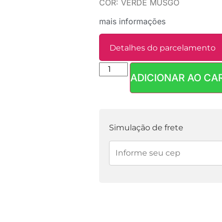
COR: VERDE MUSGO
mais informações
Detalhes do parcelamento
ADICIONAR AO CA
Parcelas:
1x de
R$
4,90
sem juros
Simulação de frete