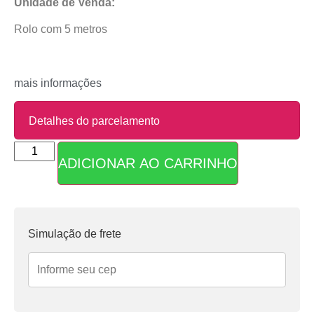
Unidade de Venda:
Rolo com 5 metros
mais informações
Detalhes do parcelamento
ADICIONAR AO CARRINHO
Parcelas:
1x de
R$
4,90
sem
R$
4,90
juros
Simulação de frete