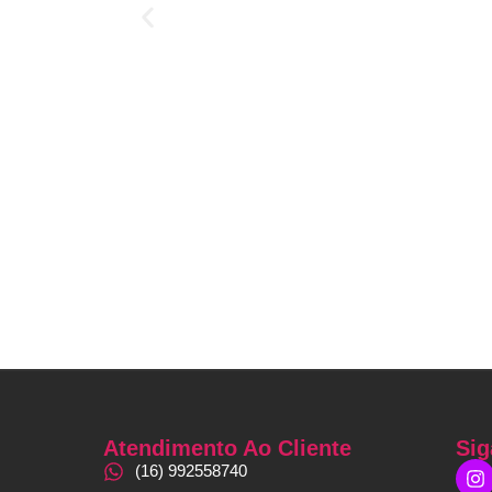
Atendimento Ao Cliente
Sig
(16) 992558740