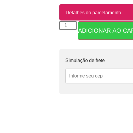
Detalhes do parcelamento
ADICIONAR AO CA
Parcelas:
1x de
R$
4,90
sem juros
Simulação de frete