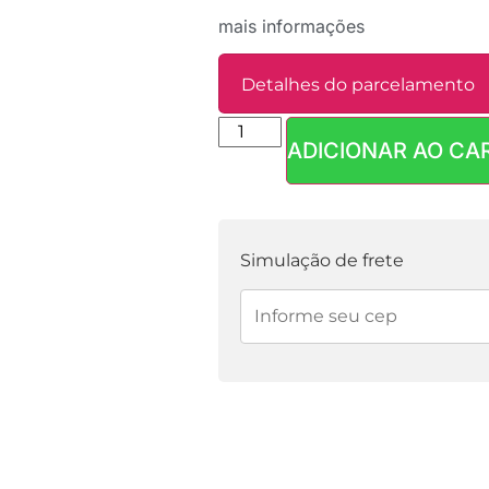
mais informações
Detalhes do parcelamento
ADICIONAR AO CA
Parcelas:
1x de
R$
4,90
sem juros
Simulação de frete