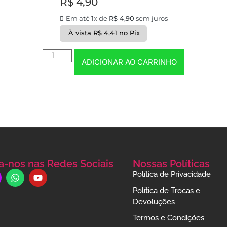
R$
4,90
Em até 1x de
R$
4,90
sem juros
À vista
R$
4,41
no Pix
ADICIONAR AO CARRINHO
a-nos nas Redes Sociais
Nossas Políticas
Política de Privacidade
Política de Trocas e
Devoluções
Termos e Condições