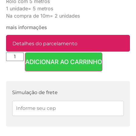
Rolo com 5 metros
1 unidade= 5 metros
Na compra de 10m= 2 unidades
mais informações
Detalhes do parcelamento
ADICIONAR AO CARRINHO
Parcelas:
1x de
R$
4,90
sem
R$
4,90
juros
Simulação de frete