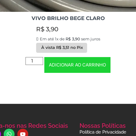
VIVO BRILHO BEGE CLARO
R$
3,90
Em até 1x de
R$
3,90
sem juros
À vista
R$
3,51
no Pix
ADICIONAR AO CARRINHO
a-nos nas Redes Sociais
Nossas Políticas
Política de Privacidade