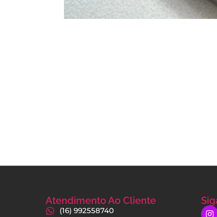
Atendimento Ao Cliente
Sig
(16) 992558740