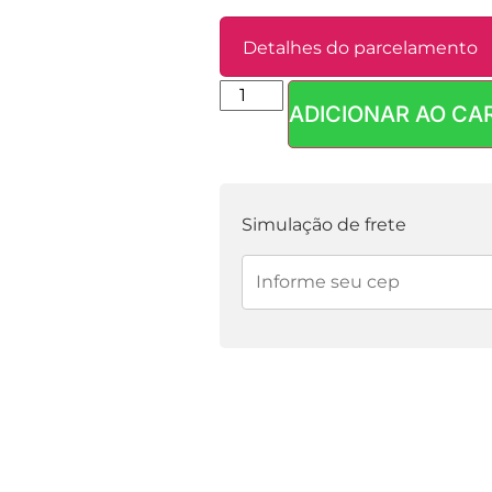
Detalhes do parcelamento
ADICIONAR AO CA
Parcelas:
1x de
R$
3,90
sem juros
Simulação de frete