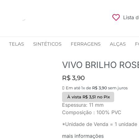
Lista 
TELAS
SINTÉTICOS
FERRAGENS
ALÇAS
F
VIVO BRILHO ROS
R$
3,90
Em até 1x de
R$
3,90
sem juros
À vista
R$
3,51
no Pix
Espessura: 11 mm
Composição : 100% PVC
*Unidade de Venda = 1 unidade 
mais informações