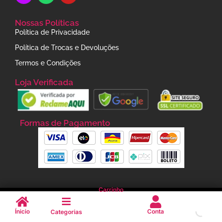
Nossas Políticas
Política de Privacidade
Política de Trocas e Devoluções
Termos e Condições
Loja Verificada
Formas de Pagamento
Carrinho
JU BARUCCI STORE Todos os Direitos Reservados
Ínicio
Conta
Categorias
CNPJ:
57.624.331/0001-10