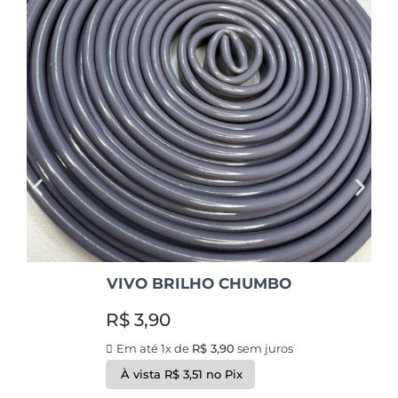
VIVO BRILHO CHUMBO
R$
3,90
Em até 1x de
R$
3,90
sem juros
À vista
R$
3,51
no Pix