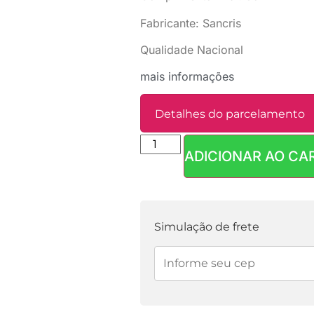
Fabricante: Sancris
Qualidade Nacional
mais informações
Detalhes do parcelamento
ADICIONAR AO CA
Parcelas:
1x de
R$
8,90
sem juros
Simulação de frete