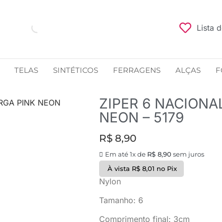
Lista 
TELAS
SINTÉTICOS
FERRAGENS
ALÇAS
F
ZIPER 6 NACIONA
ARGA PINK NEON
NEON – 5179
R$
8,90
Em até 1x de
R$
8,90
sem juros
À vista
R$
8,01
no Pix
Nylon
Tamanho: 6
Comprimento final: 3cm