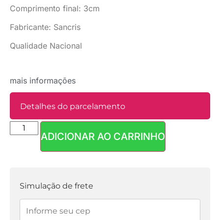
Comprimento final: 3cm
Fabricante: Sancris
Qualidade Nacional
mais informações
Detalhes do parcelamento
ADICIONAR AO CARRINHO
Parcelas:
1x de
R$
8,90
sem
R$
8,90
juros
Simulação de frete