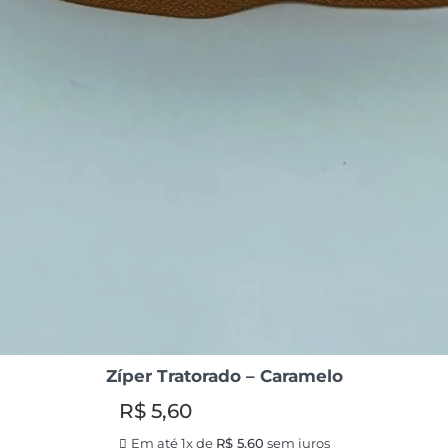
Zíper Tratorado – Caramelo
R$
5,60
Em até 1x de
R$
5,60
sem juros