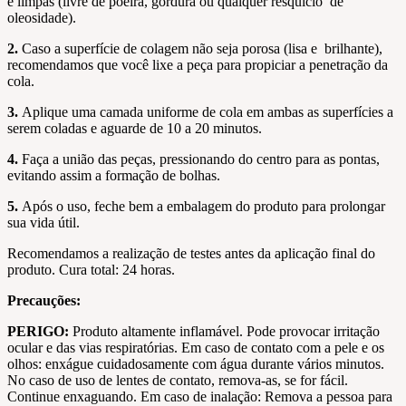
e limpas (livre de poeira, gordura ou qualquer resquício de
oleosidade).
2.
Caso a superfície de colagem não seja porosa (lisa e brilhante),
recomendamos que você lixe a peça para propiciar a penetração da
cola.
3.
Aplique uma camada uniforme de cola em ambas as superfícies a
serem coladas e aguarde de 10 a 20 minutos.
4.
Faça a união das peças, pressionando do centro para as pontas,
evitando assim a formação de bolhas.
5.
Após o uso, feche bem a embalagem do produto para prolongar
sua vida útil.
Recomendamos a realização de testes antes da aplicação final do
produto. Cura total: 24 horas.
Precauções:
PERIGO:
Produto altamente inflamável. Pode provocar irritação
ocular e das vias respiratórias. Em caso de contato com a pele e os
olhos: enxágue cuidadosamente com água durante vários minutos.
No caso de uso de lentes de contato, remova-as, se for fácil.
Continue enxaguando. Em caso de inalação: Remova a pessoa para