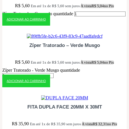
R$
5,60
Em até 1x de
R$
5,60
sem juros
À vista
R$
5,04
no Pix
Zíper Tratorado - Caramelo quantidade
ADICIONAR AO CARRINHO
10% OFF NO PIX
Zíper Tratorado – Verde Musgo
R$
5,60
Em até 1x de
R$
5,60
sem juros
À vista
R$
5,04
no Pix
Zíper Tratorado - Verde Musgo quantidade
ADICIONAR AO CARRINHO
10% OFF NO PIX
FITA DUPLA FACE 20MM X 30MT
R$
35,90
Em até 1x de
R$
35,90
sem juros
À vista
R$
32,31
no Pix