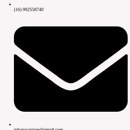
(16) 992558740
jubaruccistore@gmail.com