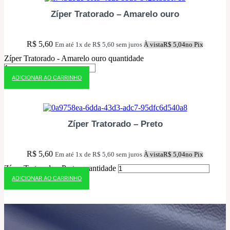
Zíper Tratorado – Amarelo ouro
R$
5,60
Em até 1x de
R$
5,60
sem juros
À vista
R$
5,04
no Pix
Zíper Tratorado - Amarelo ouro quantidade
ADICIONAR AO CARRINHO
10% OFF NO PIX
Zíper Tratorado – Preto
R$
5,60
Em até 1x de
R$
5,60
sem juros
À vista
R$
5,04
no Pix
Zíper Tratorado - Preto quantidade
ADICIONAR AO CARRINHO
10% OFF NO PIX