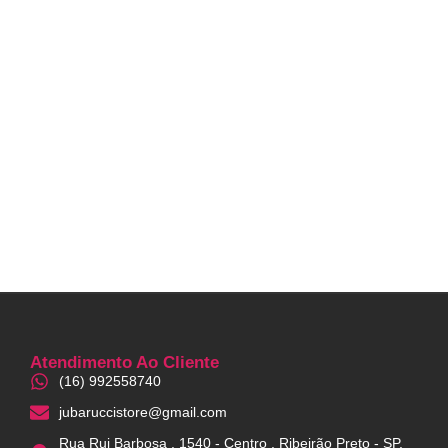
Atendimento Ao Cliente
(16) 992558740
jubaruccistore@gmail.com
Rua Rui Barbosa , 1540 - Centro , Ribeirão Preto - SP,