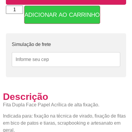
ADICIONAR AO CARRINHO
Parcelas:
1x de
R$
18,90
sem
R$
18,90
juros
Simulação de frete
Descrição
Fita Dupla Face Papel Acrílica de alta fixação.
Indicada para: fixação na técnica de virado, fixação de fitas
em bico de patos e tiaras, scrapbooking e artesanato em
geral.