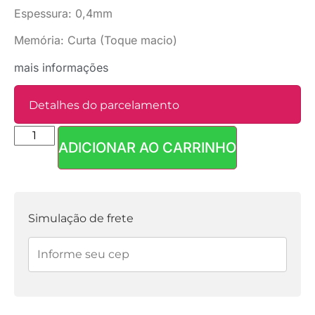
Espessura: 0,4mm
Memória: Curta (Toque macio)
mais informações
Detalhes do parcelamento
ADICIONAR AO CARRINHO
Parcelas:
1x de
R$
17,90
sem
R$
17,90
juros
Simulação de frete