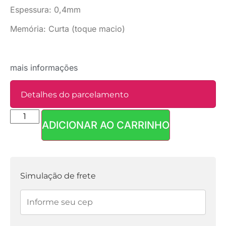
Espessura: 0,4mm
Memória: Curta (toque macio)
mais informações
Detalhes do parcelamento
ADICIONAR AO CARRINHO
Parcelas:
1x de
R$
17,90
sem
R$
17,90
juros
Simulação de frete