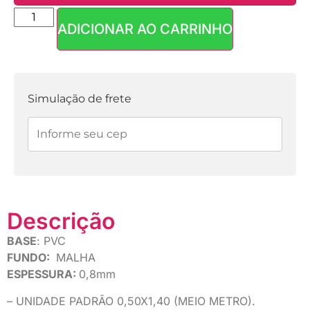
ADICIONAR AO CARRINHO
Parcelas:
1x de
R$
18,90
sem
R$
18,90
juros
Simulação de frete
Descrição
BASE
: PVC
FUNDO:
MALHA
ESPESSURA:
0,8mm
– UNIDADE PADRÃO 0,50X1,40 (MEIO METRO).