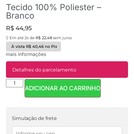
Tecido 100% Poliester –
Branco
R$
44,95
Em até 2x de
R$
22,48
sem juros
À vista
R$
40,46
no Pix
mais informações
Detalhes do parcelamento
ADICIONAR AO CARRINHO
Parcelas:
1x de
R$
44,95
sem
R$
44,95
juros
Simulação de frete
2x de
R$
22,48
sem
R$
44,96
juros