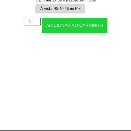
Em até 2x de
R$
22,48
sem juros
À vista
R$
40,46
no Pix
ADICIONAR AO CARRINHO