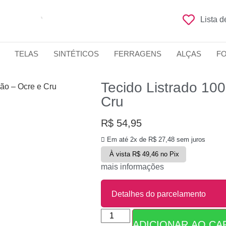
Lista 
TELAS
SINTÉTICOS
FERRAGENS
ALÇAS
F
Tecido Listrado 10
dão – Ocre e Cru
Cru
R$
54,95
Em até 2x de
R$
27,48
sem juros
À vista
R$
49,46
no Pix
mais informações
Detalhes do parcelamento
ADICIONAR AO CA
Parcelas: