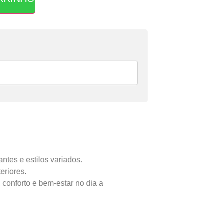
R$
54,95
R$
54,96
tes e estilos variados.
eriores.
 conforto e bem-estar no dia a