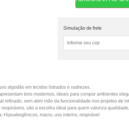
1x de
R$
54,95
sem juros
2x de
R$
27,48
sem juros
Simulação de frete
puro algodão em tecidos listrados e xadrezes.
resentam tons modernos, ideais para compor ambientes elegan
 refinado, sem abrir mão da funcionalidade nos projetos de int
 respiráveis, são a escolha ideal para quem valoriza qualidade,
s:
Hipoalergênicos, macio, uso interno, respirável