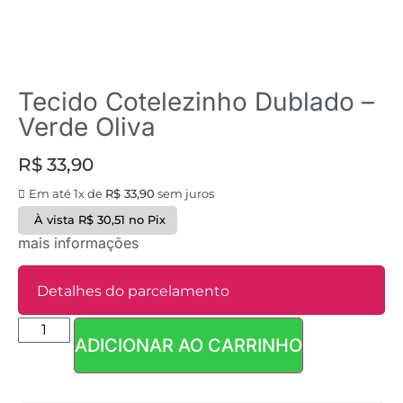
Tecido Cotelezinho Dublado –
Verde Oliva
R$
33,90
Em até 1x de
R$
33,90
sem juros
À vista
R$
30,51
no Pix
mais informações
Detalhes do parcelamento
ADICIONAR AO CARRINHO
Parcelas:
1x de
R$
33,90
sem
R$
33,90