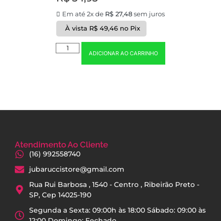
Em até 2x de
R$
27,48
sem juros
À vista
R$
49,46
no Pix
ADICIONAR AO CARRINHO
Atendimento Ao Cliente
(16) 992558740
jubaruccistore@gmail.com
Rua Rui Barbosa , 1540 - Centro , Ribeirão Preto -
SP, Cep 14025-190
Segunda a Sexta: 09:00h às 18:00 Sábado: 09:00 às
12:00 Domingo: Fechado