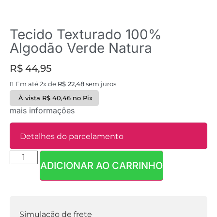
Tecido Texturado 100%
Algodão Verde Natura
R$
44,95
Em até 2x de
R$
22,48
sem juros
À vista
R$
40,46
no Pix
mais informações
Detalhes do parcelamento
ADICIONAR AO CARRINHO
Parcelas:
1x de
R$
44,95
sem
R$
44,95
juros
Simulação de frete